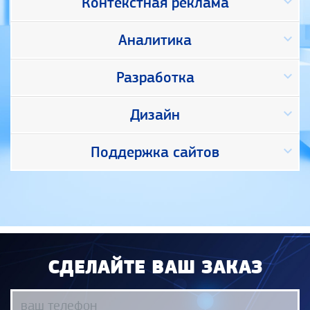
keyboard_arrow_down
Контекстная реклама
keyboard_arrow_down
Аналитика
keyboard_arrow_down
Разработка
keyboard_arrow_down
Дизайн
keyboard_arrow_down
Поддержка сайтов
СДЕЛАЙТЕ ВАШ ЗАКАЗ