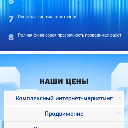
6
7
Понятная система отчетности
8
Полная финансовая прозрачность проводимых работ
НАШИ ЦЕНЫ
keyboard_arrow_down
Комплексный интернет-маркетинг
keyboard_arrow_down
Продвижение